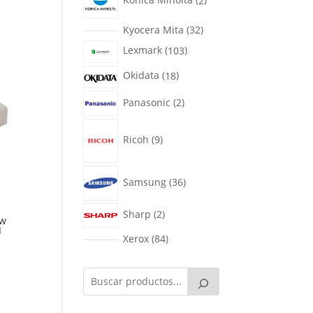
productos
32
Kyocera Mita
32
productos
103
Lexmark
103
productos
18
Okidata
18
productos
2
Panasonic
2
productos
9
Ricoh
9
productos
36
Samsung
36
productos
2
Sharp
2
ew
productos
I
84
Xerox
84
productos