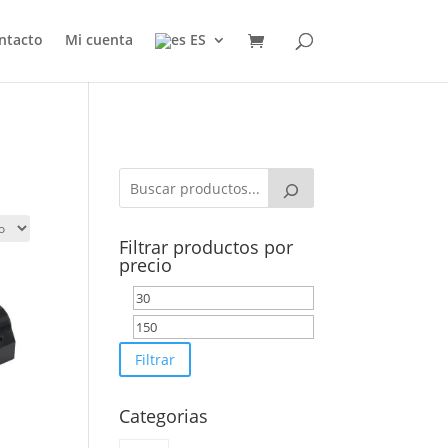
ntacto
Mi cuenta
ES
Filtrar productos por
precio
Precio
Precio
mínimo
máximo
Filtrar
Categorias