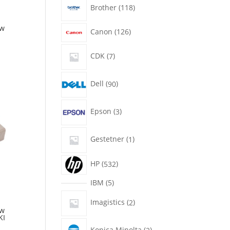
118
Brother
118
productos
ew
126
Canon
126
productos
7
CDK
7
productos
90
Dell
90
productos
3
Epson
3
productos
1
Gestetner
1
producto
532
HP
532
productos
5
IBM
5
productos
2
Imagistics
2
productos
ew
KI
2
Konica Minolta
2