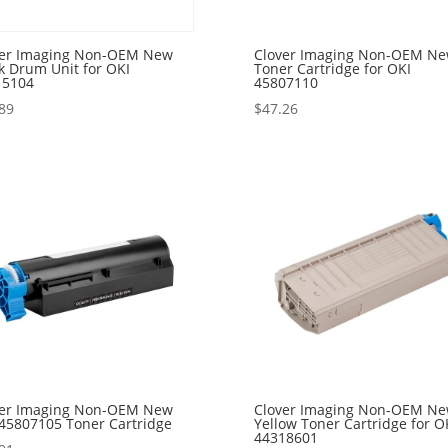
ver Imaging Non-OEM New
Clover Imaging Non-OEM N
k Drum Unit for OKI
Toner Cartridge for OKI
15104
45807110
89
$
47.26
ver Imaging Non-OEM New
Clover Imaging Non-OEM N
45807105 Toner Cartridge
Yellow Toner Cartridge for O
44318601