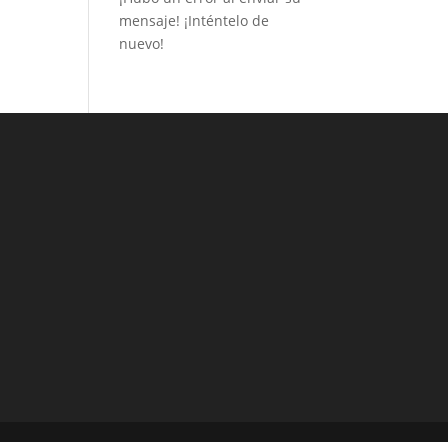
mensaje! ¡Inténtelo de
nuevo!