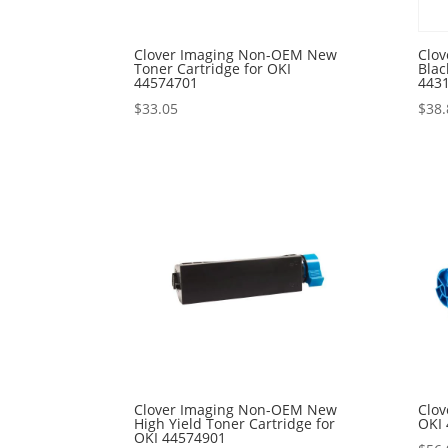
Clover Imaging Non-OEM New
Clo
Toner Cartridge for OKI
Blac
44574701
443
$
33.05
$
38.
Clover Imaging Non-OEM New
Clo
High Yield Toner Cartridge for
OKI 
OKI 44574901