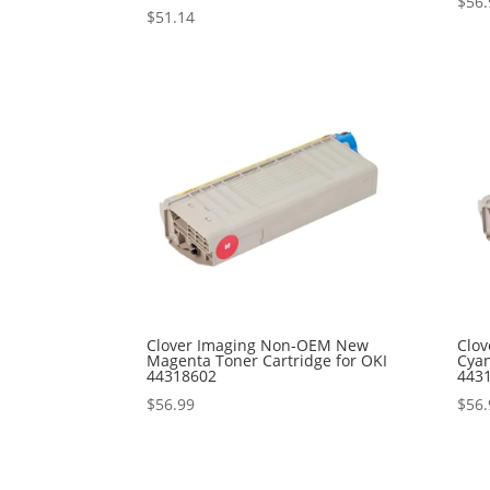
$
56.
$
51.14
Clover Imaging Non-OEM New
Clo
Magenta Toner Cartridge for OKI
Cyan
44318602
443
$
56.99
$
56.