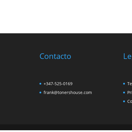
Contacto
Le
+347-525-0169
Te
frank@tonershouse.com
Pr
Co