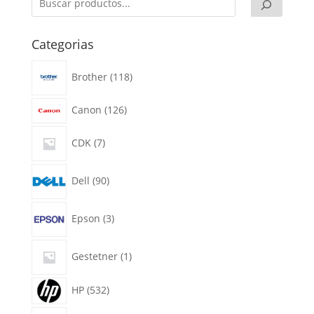
Categorias
118
Brother
118
productos
126
Canon
126
productos
7
CDK
7
productos
90
Dell
90
productos
3
Epson
3
productos
1
Gestetner
1
producto
532
HP
532
productos