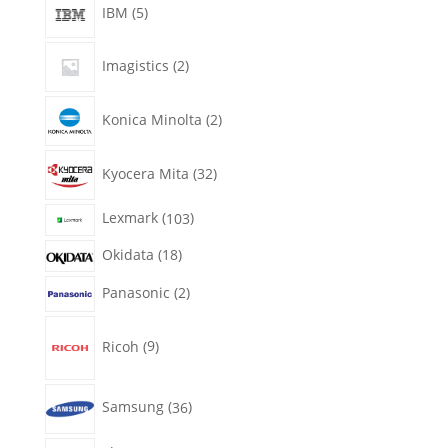
5
IBM
5
productos
2
Imagistics
2
productos
2
Konica Minolta
2
productos
32
Kyocera Mita
32
productos
103
Lexmark
103
productos
18
Okidata
18
productos
2
Panasonic
2
productos
9
Ricoh
9
productos
36
Samsung
36
productos